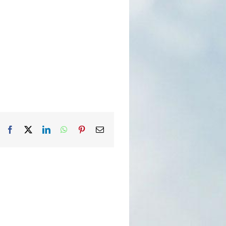
Facebook
X
LinkedIn
WhatsApp
Pinterest
Email