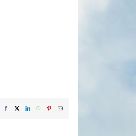
Facebook
X
LinkedIn
WhatsApp
Pinterest
Email