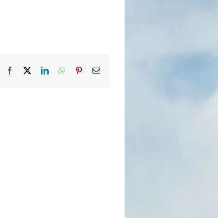
Facebook
X
LinkedIn
WhatsApp
Pinterest
Email