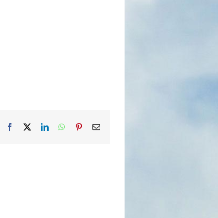
Facebook
X
LinkedIn
WhatsApp
Pinterest
Email