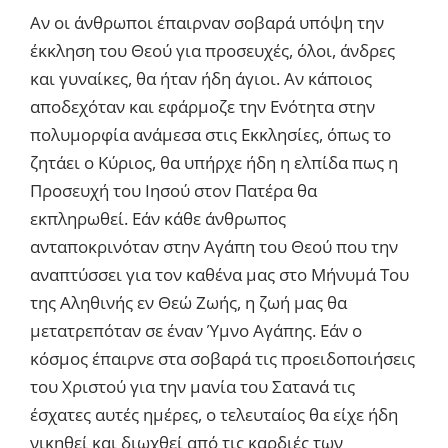
Αν οι άνθρωποι έπαιρναν σοβαρά υπόψη την
έκκληση του Θεού για προσευχές, όλοι, άνδρες
και γυναίκες, θα ήταν ήδη άγιοι. Αν κάποιος
αποδεχόταν και εφάρμοζε την Ενότητα στην
πολυμορφία ανάμεσα στις Εκκλησίες, όπως το
ζητάει ο Κύριος, θα υπήρχε ήδη η ελπίδα πως η
Προσευχή του Ιησού στον Πατέρα θα
εκπληρωθεί. Εάν κάθε άνθρωπος
ανταποκρινόταν στην Αγάπη του Θεού που την
αναπτύσσει για τον καθένα μας στο Μήνυμά Του
της Αληθινής εν Θεώ Ζωής, η ζωή μας θα
μετατρεπόταν σε έναν Ύμνο Αγάπης. Εάν ο
κόσμος έπαιρνε στα σοβαρά τις προειδοποιήσεις
του Χριστού για την μανία του Σατανά τις
έσχατες αυτές ημέρες, ο τελευταίος θα είχε ήδη
νικηθεί και διωχθεί από τις καρδιές των