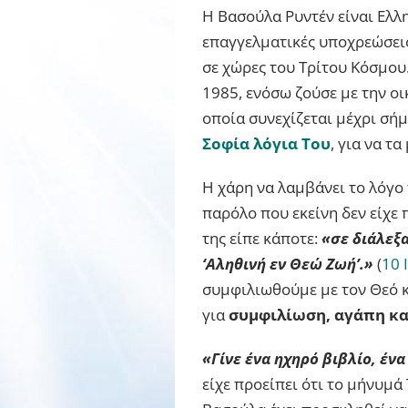
Η Βασούλα Ρυντέν είναι Ελλη
επαγγελματικές υποχρεώσεις
σε χώρες του Τρίτου Κόσμου.
1985, ενόσω ζούσε με την οι
οποία συνεχίζεται μέχρι σήμ
Σοφία λόγια Του
, για να τ
Η χάρη να λαμβάνει το λόγο
παρόλο που εκείνη δεν είχε 
της είπε κάποτε:
«σε διάλεξα
‘Αληθινή εν Θεώ Ζωή’.»
(
10 
συμφιλιωθούμε με τον Θεό κ
για
συμφιλίωση, αγάπη κα
«Γίνε ένα ηχηρό βιβλίο, έν
είχε προείπει ότι το μήνυμά 