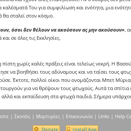
 καλέσματά Του για συμφιλίωση και ενότητα, μια ενότητ
 θα σταλεί στον κόσμο.
σουν, όσοι δεν θέλουν να ακούσουν ας μην ακούσουν»
, 
ά και σε όλες τις Εκκλησίες.
η πίστη χωρίς καλές πράξεις είναι τελείως νεκρή. Η Βασού
τησε να βοηθήσει τους αδύναμους και να ταΐσει τους φτω
ούσε. Έκτοτε, πολλοί οίκοι που ονομάζονται Μπετ Μύρι
ιτουργούν για να θρέψουν τους φτωχούς. Αυτά τα σπίτια 
αλλά και εκπαίδευση στα φτωχά παιδιά. Σήμερα υπάρχου
ύστε
Σκοπός
Μαρτυρίες
Επικοινωνία
LInks
Help C
Donate
Install App