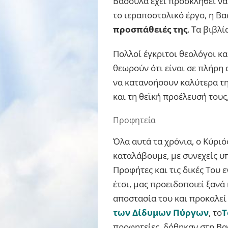
Βασούλα έχει προσκληθεί να
το ιεραποστολικό έργο, η Β
προσπάθειές της
. Τα βιβλ
Πολλοί έγκριτοι θεολόγοι κα
θεωρούν ότι είναι σε πλήρη 
να κατανοήσουν καλύτερα τη
και τη θεϊκή προέλευσή τους
Προφητεία
Όλα αυτά τα χρόνια, ο Κύριό
καταλάβουμε, με συνεχείς υ
Προφήτες και τις δικές Του 
έτσι, μας προειδοποιεί ξανά
αποστασία του και προκαλεί
των Δίδυμων Πύργων
, το
T
προφητείες, δόθηκαν στη Βασ