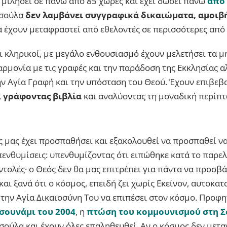
 μιλήσει σε πάνω από 85 χώρες και έχει δώσει πάνω
από 
ασούλα
δεν λαμβάνει συγγραφικά δικαιώματα, αμοιβή 
ία έχουν μεταφραστεί από εθελοντές σε περισσότερες από
ι κληρικοί, με μεγάλο ενθουσιασμό έχουν μελετήσει τα μ
αρμονία με τις γραφές και την παράδοση της Εκκλησίας α
ν Αγία Γραφή και την υπόσταση του Θεού. Έχουν επιβεβ
,
γράφοντας βιβλία
και αναλύοντας τη μοναδική περίπ
ς μας έχει προσπαθήσει και εξακολουθεί να προσπαθεί να
πενθυμίσεις: υπενθυμίζοντας ότι ειπώθηκε κατά το παρε
εντολές· ο Θεός δεν θα μας επιτρέπει για πάντα να προσβ
 και ξανά ότι ο κόσμος, επειδή ζει χωρίς Εκείνον, αυτοκα
 την Αγία Δικαιοσύνη Του να επιπέσει στον κόσμο. Προφ
σουνάμι του 2004
, η
πτώση του κομμουνισμού στη Σ
ούλα και έχουν όλες επαληθευθεί. Αν ο κόσμος δεν μεταν