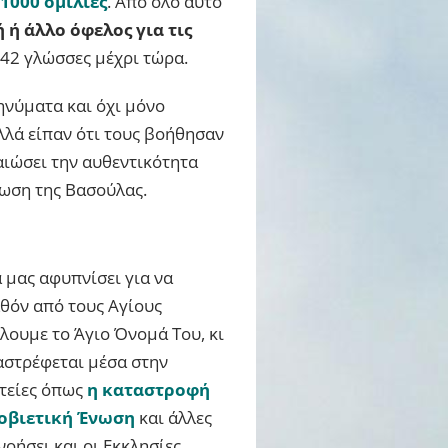
1000 ομιλίες
. Από όλο αυτό
ή άλλο όφελος για τις
 42 γλώσσες μέχρι τώρα.
ηνύματα και όχι μόνο
λλά είπαν ότι τους βοήθησαν
αιώσει την αυθεντικότητα
τωση της Βασούλας.
 μας αφυπνίσει για να
λθόν από τους Αγίους
άλουμε το Άγιο Όνομά Του, κι
ταστρέφεται μέσα στην
ητείες όπως
η καταστροφή
οβιετική Ένωση
και άλλες
οήσει και οι Εκκλησίες