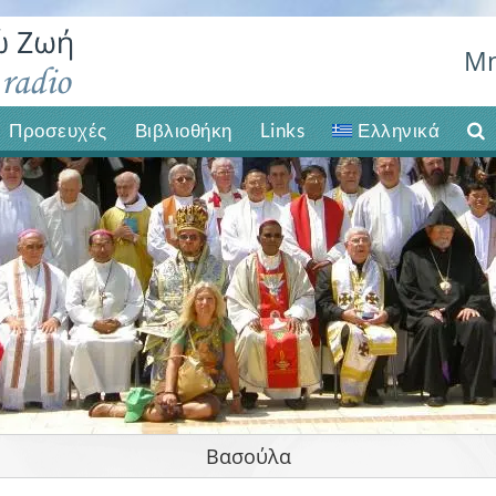
Μη
Προσευχές
Βιβλιοθήκη
Links
Ελληνικά
Βασούλα