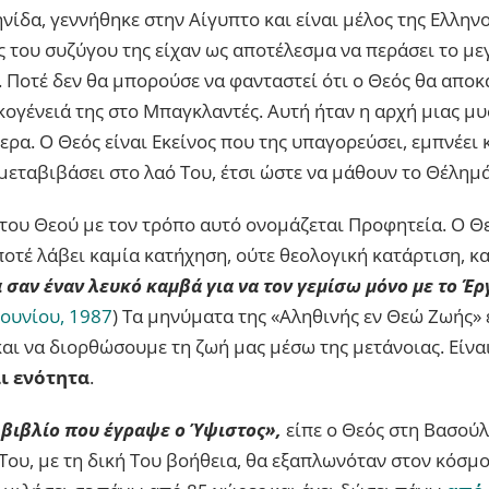
νίδα, γεννήθηκε στην Αίγυπτο και είναι μέλος της Ελλην
 του συζύγου της είχαν ως αποτέλεσμα να περάσει το με
 Ποτέ δεν θα μπορούσε να φανταστεί ότι ο Θεός θα αποκ
κογένειά της στο Μπαγκλαντές. Αυτή ήταν η αρχή μιας μυ
ερα. Ο Θεός είναι Εκείνος που της υπαγορεύσει, εμπνέει
α μεταβιβάσει στο λαό Του, έτσι ώστε να μάθουν το Θέλημά
 του Θεού με τον τρόπο αυτό ονομάζεται Προφητεία. Ο Θ
ποτέ λάβει καμία κατήχηση, ούτε θεολογική κατάρτιση, κα
 σαν έναν λευκό καμβά για να τον γεμίσω μόνο με το Έ
Ιουνίου, 1987
) Τα μηνύματα της «Αληθινής εν Θεώ Ζωής» 
αι να διορθώσουμε τη ζωή μας μέσω της μετάνοιας. Είνα
ι ενότητα
.
α βιβλίο που έγραψε ο Ύψιστος»,
είπε ο Θεός στη Βασούλ
Του, με τη δική Του βοήθεια, θα εξαπλωνόταν στον κόσμο, 