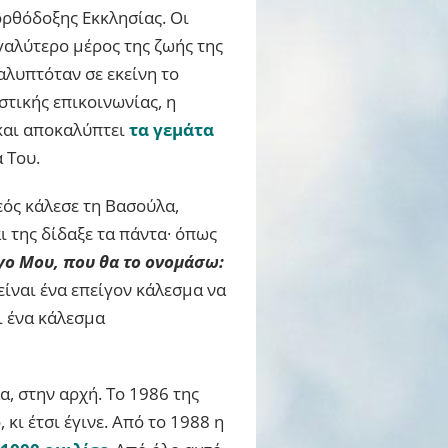
ορθόδοξης Εκκλησίας. Οι
γαλύτερο μέρος της ζωής της
αλυπτόταν σε εκείνη το
στικής επικοινωνίας, η
 και αποκαλύπτει
τα γεμάτα
 Του.
εός κάλεσε τη Βασούλα,
ι της δίδαξε τα πάντα· όπως
ργο Μου, που θα το ονομάσω:
είναι ένα επείγον κάλεσμα να
ι ένα κάλεσμα
α, στην αρχή. Το 1986 της
κι έτσι έγινε. Από το 1988 η