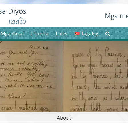
Mga me
Mga dasal
Libreria
Links
Tagalog
About