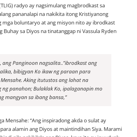
(TLIG) radyo ay nagsimulang magbrodkast sa
lang pananalapi na nakikita itong Kristiyanong
ng mga boluntaryo at ang misyon nito ay ibrodkast
Buhay sa Diyos na tinatanggap ni Vassula Ryden
 ang Panginoon nagsalita..”ibrodkast ang
alika, bibigyan Ko ikaw ng paraan para
Mensahe. Aking itutustos ang lahat na
g ng panahon; Bulaklak Ko, ipalaganapin mo
ng mangyan sa ibang bansa,”
Mga Mensahe: “Ang inspiradong akda o sulat ay
para alamin ang Diyos at maintindihan Siya. Marami