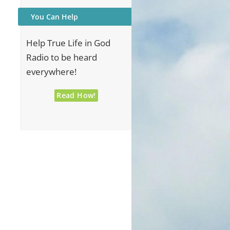
You Can Help
Help True Life in God
Radio to be heard
everywhere!
Read How!