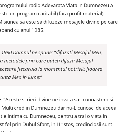
 programului radio Adevarata Viata in Dumnezeu a
 este un program caritabil (fara profit material)
Misiunea sa este sa difuzeze mesajele divine pe care
cepand cu anul 1985.
e 1990 Domnul ne spune: “difuzati Mesajul Meu;
ata metodele prin care puteti difuza Mesajul
necesare fiecaruia la momentul potrivit; floarea
anta Mea in lume;”
“Aceste scrieri divine ne invata sa-l cunoastem si
 Multi cred in Dumnezeu dar nu-L cunosc, de aceea
tie intima cu Dumnezeu, pentru a trai o viata in
est fel prin Duhul Sfant, in Hristos, credinciosii sunt