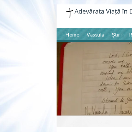
Skip
to
content
Home
Vassula
Știri
R