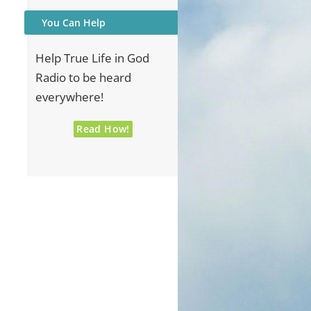
You Can Help
Help True Life in God
Radio to be heard
everywhere!
Read How!