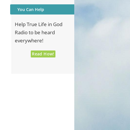
You Can Help
Help True Life in God
Radio to be heard
everywhere!
Read How!