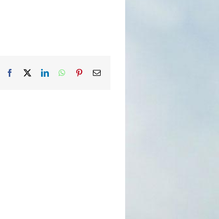
Facebook
X
LinkedIn
WhatsApp
Pinterest
Email