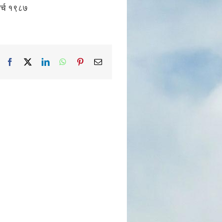
ार्च १९८७
Facebook
X
LinkedIn
WhatsApp
Pinterest
Email