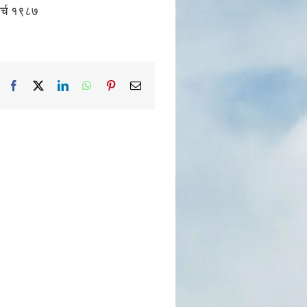
ार्च १९८७
Facebook
X
LinkedIn
WhatsApp
Pinterest
Email