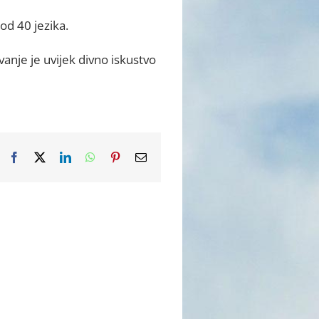
od 40 jezika.
anje je uvijek divno iskustvo
Facebook
X
LinkedIn
WhatsApp
Pinterest
Email