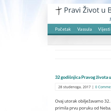
Skip
to
content
Početak
Vassula
Vijesti
32 godišnjica Pravog života 
28 studenoga, 2017
|
0 Comme
Ovaj utorak obilježavamo 32. 
primila prvu poruku od Neba