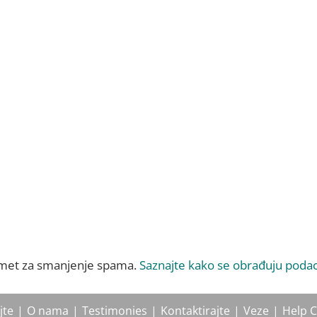
ismet za smanjenje spama.
Saznajte kako se obrađuju podac
jte
O nama
Testimonies
Kontaktirajte
Veze
Help C