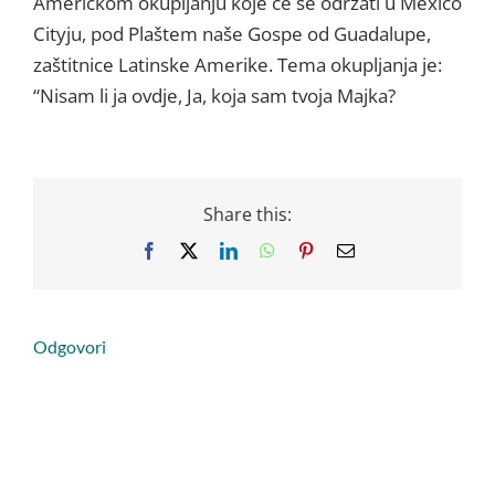
Američkom o
kupljanju
koje će se održati
u
Mexico
Cityju
,
pod Plaštem naše
Gospe od
Guadalupe
,
zaštitnice
Latinske
Amerike
. Tema
okupljanja
je
:
“
Nisam li ja
ovdje
, J
a
,
koja sam
tvoja
Majka
?
Share this:
Facebook
X
LinkedIn
WhatsApp
Pinterest
Email
Odgovori