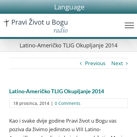
Skip
Language
to
content
Latino-Američko TLIG Okupljanje 2014
Previous
Next
Latino-Američko TLIG Okupljanje 2014
18 prosinca, 2014
|
0 Comments
Kao i svake
dvije godine
Pravi život u
Bogu
vas
poziva da
živimo
jedinstvo
u
VIII
L
atino-