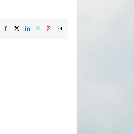
Facebook
X
LinkedIn
WhatsApp
Pinterest
Email