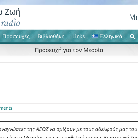
Μη
Προσευχές
Βιβλιοθήκη
Links
Ελληνικά
Προσευχή για τον Μεσσία
ments
ναγνώστες της ΑΕΘΖ να σμίξουν με τους αδελφούς μας του
ου είναι ο Μεσσίας, να επιτευχθεί σύντομα η Επιστροφή Του