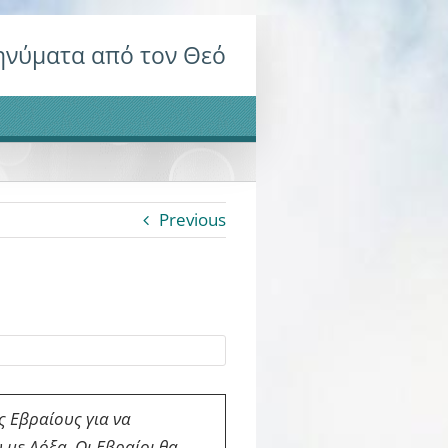
νύματα από τον Θεό
Previous
ς Εβραίους για να
 με Δόξα. Οι Εβραίοι θα