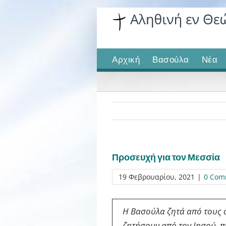
Skip
to
content
Αρχική
Βασούλα
Νέα
Προσευχή για τον Μεσσία
19 Φεβρουαρίου, 2021
|
0 Com
Η Βασούλα ζητά από τους α
ζητήσουν από τον Ιησού, π