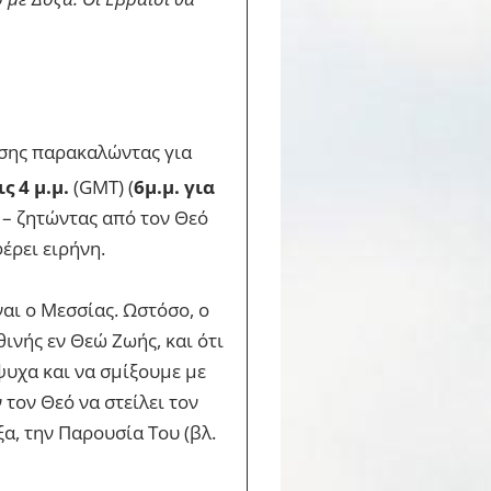
ισης παρακαλώντας για
 4 μ.μ.
(GMT) (
6μ.μ. για
 – ζητώντας από τον Θεό
έρει ειρήνη.
ναι ο Μεσσίας. Ωστόσο, ο
ινής εν Θεώ Ζωής, και ότι
ψυχα και να σμίξουμε με
τον Θεό να στείλει τον
α, την Παρουσία Του (βλ.