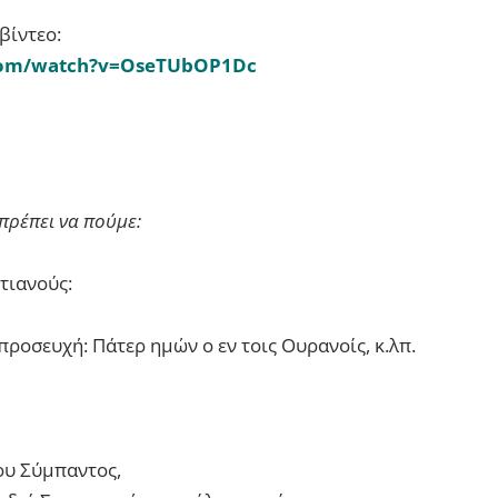
βίντεο:
com/watch?v=OseTUbOP1Dc
πρέπει να πούμε:
τιανούς:
προσευχή: Πάτερ ημών ο εν τοις Ουρανοίς, κ.λπ.
του Σύμπαντος,