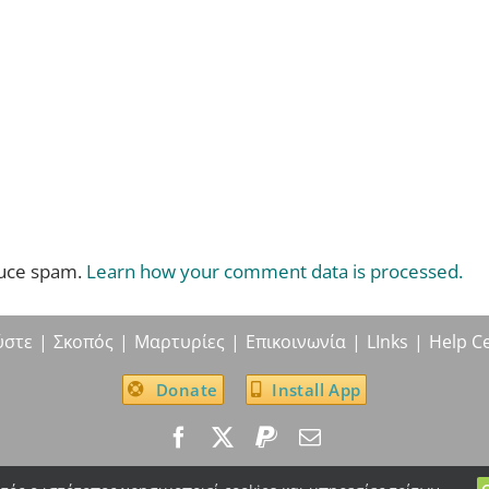
duce spam.
Learn how your comment data is processed.
ύστε
Σκοπός
Μαρτυρίες
Επικοινωνία
LInks
Help C
Donate
Install App
© True Life In God Radio, 2004 -
2026
| All Rights Reserved