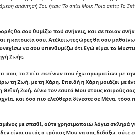
 άμεση απάντησή Σου ήταν: ‘Το σπίτι Μου; Ποιο σπίτι; Το Σπ
ρές θα σου θυμίζω πού ανήκεις, και σε ποιον ανήκει
αι η κατοικία σου. Ατέλειωτες ώρες θα σου μαθαίνω
συνεχίσω να σου υπενθυμίζω ότι Εγώ είμαι το Μυστι
ηγή Ζωής.
ίτι σου, το Σπίτι εκείνων που έχω αρωματίσει με τη
ρω τη Ζωή, με τη Χάρη. Επειδή η Χάρη μοιάζει με έ
τη Θεϊκή Ζωή. Δίνω τον εαυτό Μου στους καιρούς σα
αχνία, και όσο πιο ελεύθερα δίνεστε σε Μένα, τόσα 
μένος με σπαθί, ούτε χρησιμοποιώ λόγια σκληρά γι
εν είναι αυτός ο τρόπος Μου να σας διδάξω, ούτε ε