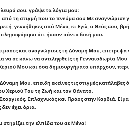
πλευρό σου. γράψε τα λόγια μου:
 από τη στιγμή που το πνεύμα σου Με αναγνώρισε γ
αρετή, γεννήθηκες από Μένα, κι Εγώ, ο Θεός σου, βρ
Σε πληροφόρησα ότι ήσουν πάντα δική μου.
οκίμασες και αναγνώρισες τη Δύναμή Μου, επέτρεψα 
για να σε κάνω να αντιληφθείς τη Γενναιοδωρία Μου 
Χεριού Μου και όσα δημιουργήματα υπάρχουν, περι
Δύναμή Μου, επειδή εκείνες τις στιγμές κατάλαβες ό
υ Χεριού Του τη Ζωή και τον Θάνατο.
Στοργικός, Σπλαχνικός και Πράος στην Καρδιά. Είμ
δεν έχει όρια.
στηρίζει την ελπίδα του σε Μένα!