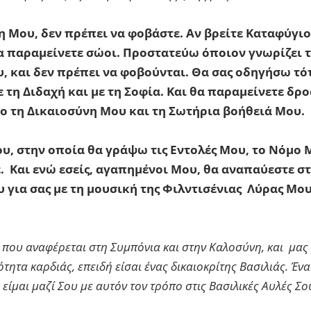
γη Μου, δεν πρέπει να φοβάστε. Αν βρείτε Καταφύγι
θα παραμείνετε σώοι. Προστατεύω όποιον γνωρίζει 
, και δεν πρέπει να φοβούνται. Θα σας οδηγήσω τότ
 τη Διδαχή και με τη Σοφία. Και θα παραμείνετε δρο
ο τη Δικαιοσύνη Μου και τη Σωτήρια βοήθειά Μου.
υ, στην οποία θα γράψω τις Εντολές Μου, το Νόμο 
. Και ενώ εσείς, αγαπημένοι Μου, θα αναπαύεστε στ
για σας με τη μουσική της Φιλντισένιας Λύρας Μου
ς που αναφέρεται στη Συμπόνια και στην Καλοσύνη, και μα
τητα καρδιάς, επειδή είσαι ένας δικαιοκρίτης Βασιλιάς. Έν
 είμαι μαζί Σου με αυτόν τον τρόπο στις Βασιλικές Αυλές Σ