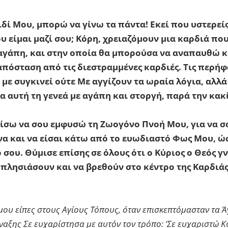
ιδί Μου, μπορώ να γίνω τα πάντα! Εκεί που υστερε
υ είμαι μαζί σου; Κόρη, χρειαζόμουν μια καρδιά που
 αγάπη, και στην οποία θα μπορούσα να αναπαυθώ κ
πόσταση από τις διεστραμμένες καρδιές. Τις περήφα
 με συγκινεί ούτε Με αγγίζουν τα ωραία λόγια, αλλά
 αυτή τη γενεά με αγάπη και στοργή, παρά την κακί
ίσω να σου εμφυσώ τη Ζωογόνο Πνοή Μου, για να σ
να και να είσαι κάτω από το ευωδιαστό Φως Μου, ώσ
σου. Θύμισε επίσης σε όλους ότι ο Κύριος ο Θεός γ
 πλησιάσουν και να βρεθούν στο κέντρο της Καρδιάς 
μου είπες στους Αγίους Τόπους, όταν επισκεπτόμασταν τα Ά
ναξης Σε ευχαρίστησα με αυτόν τον τρόπο: ‘Σε ευχαριστώ Κ