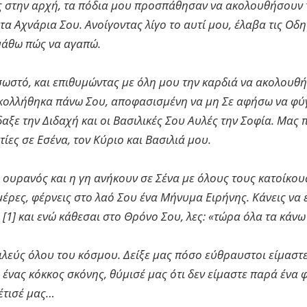
ς στην αρχή, τα πόδια μου προσπάθησαν να ακολουθήσουν το
Αχνάρια Σου. Ανοίγοντας λίγο το αυτί μου, έλαβα τις Οδηγ
 μάθω πώς να αγαπώ.
 σωστό, και επιθυμώντας με όλη μου την καρδιά να ακολουθ
κολλήθηκα πάνω Σου, αποφασισμένη να μη Σε αφήσω να φύγε
δαξε την Διδαχή και οι Βασιλικές Σου Αυλές την Σοφία. Μ
ίες σε Εσένα, τον Κύριο και Βασιλιά μου.
ουρανός και η γη ανήκουν σε Σένα με όλους τους κατοίκους
 μέρες, φέρνεις στο λαό Σου ένα Μήνυμα Ειρήνης. Κάνεις ν
 [1] και ενώ κάθεσαι στο Θρόνο Σου, λες: «τώρα όλα τα κάνω 
σιλεύς όλου του κόσμου. Δείξε μας πόσο εύθραυστοι είμα
 ένας κόκκος σκόνης, θύμισέ μας ότι δεν είμαστε παρά ένα
νέτισέ μας…