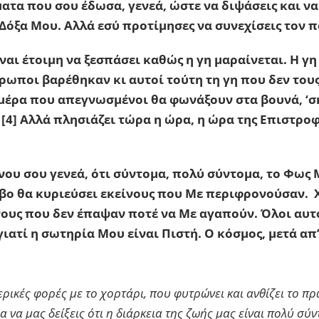
ατα που σου έδωσα, γενεά, ώστε να διψάσεις και να
α Δόξα Μου. Αλλά εσύ προτίμησες να συνεχίσεις τον 
ναι έτοιμη να ξεσπάσει καθώς η γη μαραίνεται. Η γ
ρωποι βαρέθηκαν κι αυτοί τούτη τη γη που δεν τους
 μέρα που απεγνωσμένοι θα φωνάξουν στα βουνά, ‘σκ
’ [4] Αλλά πλησιάζει τώρα η ώρα, η ώρα της Επιστρο
νου σου γενεά, ότι σύντομα, πολύ σύντομα, το Φως 
όβο θα κυριεύσει εκείνους που Με περιφρονούσαν. 
ους που δεν έπαψαν ποτέ να Με αγαπούν. Όλοι αυτ
ιατί η σωτηρία Μου είναι Πιστή. Ο κόσμος, μετά απ’
ερικές φορές με το χορτάρι, που φυτρώνει και ανθίζει το πρ
α να μας δείξεις ότι η διάρκεια της ζωής μας είναι πολύ σύν