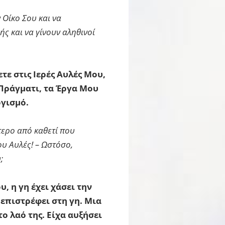
 Οίκο Σου και να
ής και να γίνουν αληθινοί
ε στις Ιερές Αυλές Μου,
 Πράγματι, τα Έργα Μου
ογισμό.
τερο από καθετί που
υ Αυλές! – Ωστόσο,
;
, η γη έχει χάσει την
 επιστρέφει στη γη. Μια
 λαό της. Είχα αυξήσει