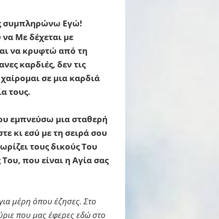
ίς συμπληρώνω Εγώ!
 να Με δέχεται με
αι να κρυφτώ από τη
νες καρδιές, δεν τις
 χαίρομαι σε μια καρδιά
α τους.
ου εμπνεύσω μια σταθερή
τε κι εσύ με τη σειρά σου
νωρίζει τους δικούς Του
Του, που είναι η Αγία σας
για μέρη όπου έζησες. Στο
ύριε που μας έφερες εδώ στο