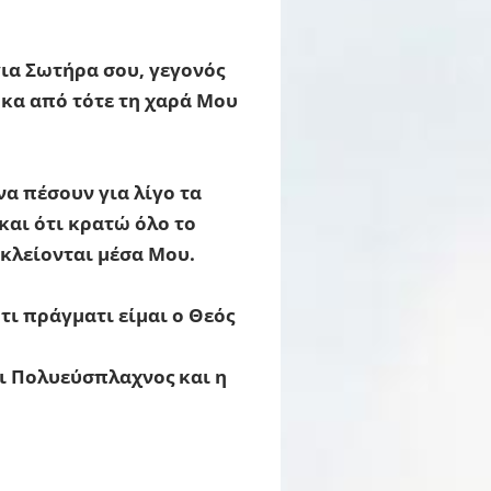
ια Σωτήρα σου, γεγονός
ήκα από τότε τη χαρά Μου
να πέσουν για λίγο τα
και ότι κρατώ όλο το
κλείονται μέσα Μου.
τι πράγματι είμαι ο Θεός
αι Πολυεύσπλαχνος και η