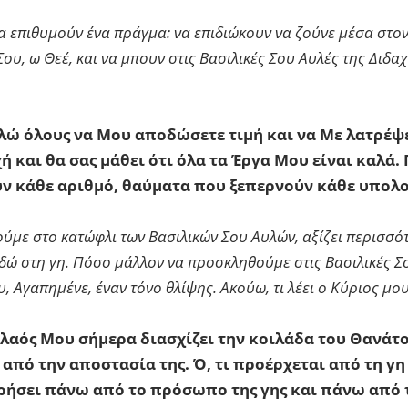
να επιθυμούν ένα πράγμα: να επιδιώκουν να ζούνε μέσα στον
υ, ω Θεέ, και να μπουν στις Βασιλικές Σου Αυλές της Διδαχ
λώ όλους να Μου αποδώσετε τιμή και να Με λατρέψετ
ή και θα σας μάθει ότι όλα τα Έργα Μου είναι καλά.
ύν κάθε αριθμό, θαύματα που ξεπερνούν κάθε υπολ
ούμε στο κατώφλι των Βασιλικών Σου Αυλών, αξίζει περισσό
δώ στη γη. Πόσο μάλλον να προσκληθούμε στις Βασιλικές Σο
Αγαπημένε, έναν τόνο θλίψης. Ακούω, τι λέει ο Κύριος μου
λαός Μου σήμερα διασχίζει την κοιλάδα του Θανάτου
 από την αποστασία της. Ό, τι προέρχεται από τη γη
ρήσει πάνω από το πρόσωπο της γης και πάνω από το