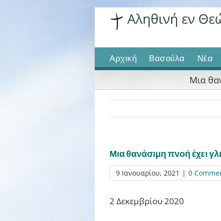
Skip
to
content
Αρχική
Βασούλα
Νέα
Μια θα
Μια θανάσιμη πνοή έχει γ
9 Ιανουαρίου, 2021
|
0 Comme
2 Δεκεμβρίου 2020