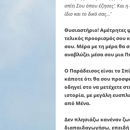
σπίτι Σου όπου έζησες’. Και η
ίδιο και το δικό σας…’
Θυσιαστήριο! Αμέτρητες φο
τελικός προορισμός σου κ
σου. Μέρα με τη μέρα θα 
αναβλύζει μέσα σου μια Π
Ο Παράδεισος είναι το Σπ
κάποτε ότι θα σου προσφέ
οδηγεί στο να μετέχετε σ
ιστορία, με μεγάλη ευσπλ
από Μένα.
Δεν πλησιάζω κανέναν ζωσ
διαπαιδαγωγήσω, επειδή δ