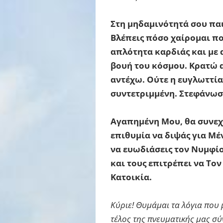
Στη μηδαμινότητά σου πα
Βλέπεις πόσο χαίρομαι πο
απλότητα καρδιάς και με
βουή του κόσμου. Κρατώ α
αντέχω. Ούτε η ευγλωττία
συντετριμμένη. Στεφάνωσα
Αγαπημένη Μου, θα συνεχ
επιθυμία να διψάς για Μέ
να ευωδιάσεις τον Νυμφίο 
και τους επιτρέπει να Τον
Κατοικία.
Κύριε! Θυμάμαι τα λόγια που 
τέλος της πνευματικής μας σύ