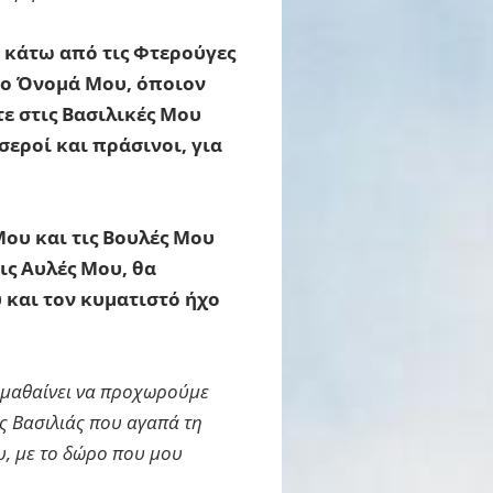
ο κάτω από τις Φτερούγες
το Όνομά Μου, όποιον
ε στις Βασιλικές Μου
σεροί και πράσινοι, για
Μου και τις Βουλές Μου
ις Αυλές Μου, θα
 και τον κυματιστό ήχο
ς μαθαίνει να προχωρούμε
ας Βασιλιάς που αγαπά τη
ου, με το δώρο που μου