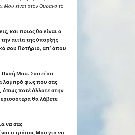
ίτι Μου είναι στον Ουρανό το
ς, και ποιος θα είναι ο
 την αιτία της ύπαρξής
κό σου Ποτήριο, απ’ όπου
ν Πνοή Μου. Σου είπα
να λαμπρό φως που σας
ς, όπως ποτέ άλλοτε στην
περισσότερα θα λάβετε
α να σας
ίναι ο τρόπος Μου για να