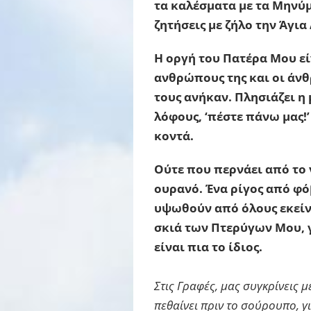
τα καλέσματα με τα Μηνύμ
ζητήσεις με ζήλο την Άγι
Η οργή του Πατέρα Μου εί
ανθρώπους της και οι άνθ
τους ανήκαν. Πλησιάζει η
λόφους, ‘πέστε πάνω μας!
κοντά.
Ούτε που περνάει από το 
ουρανό. Ένα ρίγος από φ
υψωθούν από όλους εκείν
σκιά των Πτερύγων Μου, γ
είναι πια το ίδιος.
Στις Γραφές, μας συγκρίνεις μ
πεθαίνει πριν το σούρουπο, γι