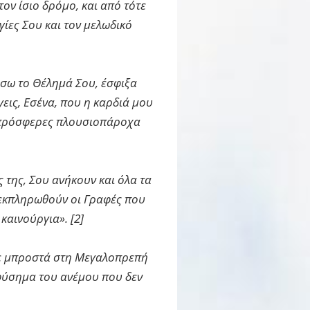
ν ίσιο δρόμο, και από τότε
ίες Σου και τον μελωδικό
ήσω το Θέλημά Σου, έσφιξα
ις, Εσένα, που η καρδιά μου
ας πρόσφερες πλουσιοπάροχα
 της, Σου ανήκουν και όλα τα
α εκπληρωθούν οι Γραφές που
καινούργια». [2]
στε μπροστά στη Μεγαλοπρεπή
 φύσημα του ανέμου που δεν