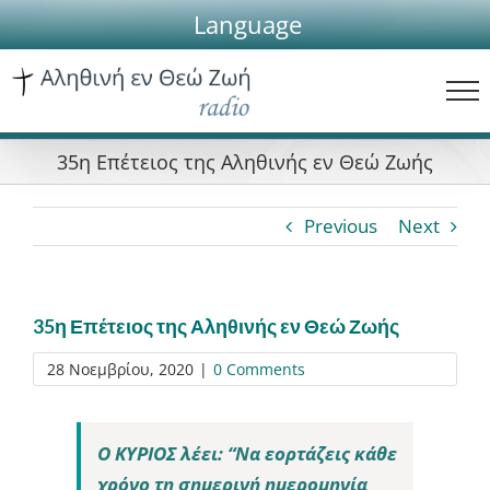
Skip
Language
to
content
35η Επέτειος της Αληθινής εν Θεώ Ζωής
Previous
Next
35η Επέτειος της Αληθινής εν Θεώ Ζωής
28 Νοεμβρίου, 2020
|
0 Comments
Ο ΚΥΡΙΟΣ λέει: “Να εορτάζεις κάθε
χρόνο τη σημερινή ημερομηνία