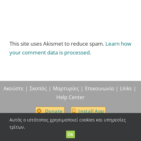
This site uses Akismet to reduce spam.
Learn how
your comment data is processed.
Ακούστε
Σκοπός
Μαρτυρίες
Επικοινωνία
LInks
Help Center
Donate
Install App
Αυτός ο ιστότοπος χρησιμοποιεί cookies και υπηρεσίες
τρίτων.
Ok
© True Life In God Radio, 2004 -
2026
| All Rights Reserved