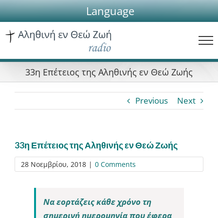
Skip
Language
to
content
33η Επέτειος της Αληθινής εν Θεώ Ζωής
Previous
Next
33η Επέτειος της Αληθινής εν Θεώ Ζωής
28 Νοεμβρίου, 2018
|
0 Comments
Να εορτάζεις κάθε χρόνο τη
σημερινή ημερομηνία που έφερα