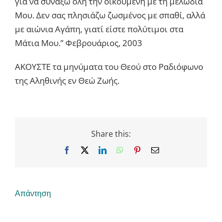
για να συνάξω όλη την οικουμένη με τη μελωδία
Μου. Δεν σας πλησιάζω ζωσμένος με σπαθί, αλλά
με αιώνια Αγάπη, γιατί είστε πολύτιμοι στα
Μάτια Μου.” Φεβρουάριος, 2003
ΑΚΟΥΣΤΕ τα μηνύματα του Θεού στο Ραδιόφωνο
της Αληθινής εν Θεώ Ζωής.
Share this:
Facebook
X
LinkedIn
WhatsApp
Pinterest
Email
Απάντηση