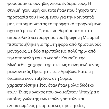
φορούσαν το σύνηθες λευκό ένδυμά τους. Η
στιγμή ήταν ιερή και τότε ήταν που ζήτησα την
προστασία του Ηγούμενου για την κοινότητά
μας, επισημαίνοντας το προφητικό προηγούμενο
σχετικά μ’ αυτό. Πρέπει να θυμόμαστε ότι το
αποστολικό λειτούργημα του Προφήτη Μωάμεθ
πιστοποιήθηκε για πρώτη φορά από Χριστιανούς
μοναχούς. Σε δύο περιπτώσεις, πολύ πριν από
την αποστολή του, ο νεαρός Κουραϊσίτης
Μωάμεθ είχε χαρακτηριστεί ως ο αναμενόμενος
μελλοντικός Προφήτης των Αράβων. Κατά τη
διάρκεια ενός ταξιδιού στη Συρία,
χαρακτηρίστηκε έτσι όταν ήταν μόλις δώδεκα
ετών. Ένας μοναχός που ονομαζόταν Μπαχίρα ο
οποίος, γνώστης των ιερών γραπτών και
εξοικειωμένος με ορισμένες προφητείες,