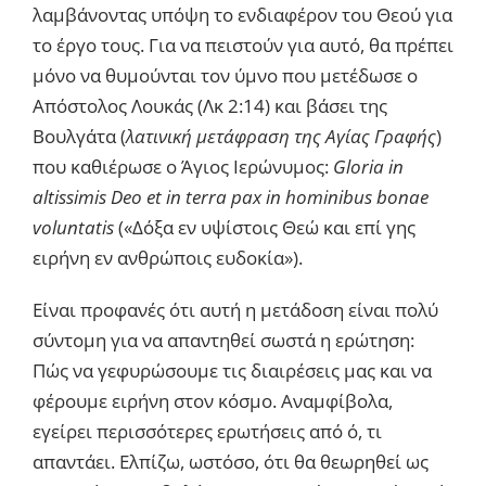
λαμβάνοντας υπόψη το ενδιαφέρον του Θεού για
το έργο τους. Για να πειστούν για αυτό, θα πρέπει
μόνο να θυμούνται τον ύμνο που μετέδωσε ο
Απόστολος Λουκάς (Λκ 2:14) και βάσει της
Βουλγάτα (
λατινική μετάφραση της Αγίας Γραφής
)
που καθιέρωσε ο Άγιος Ιερώνυμος:
Gloria in
altissimis Deo
et
in terra pax in hominibus bonae
voluntatis
(«Δόξα εν υψίστοις Θεώ και επί γης
ειρήνη εν ανθρώποις ευδοκία»).
Είναι προφανές ότι αυτή η μετάδοση είναι πολύ
σύντομη για να απαντηθεί σωστά η ερώτηση:
Πώς να γεφυρώσουμε τις διαιρέσεις μας και να
φέρουμε ειρήνη στον κόσμο. Αναμφίβολα,
εγείρει περισσότερες ερωτήσεις από ό, τι
απαντάει. Ελπίζω, ωστόσο, ότι θα θεωρηθεί ως