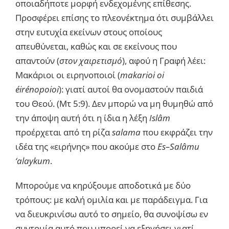
οποιαδήποτε μορφή ενδεχομένης επίθεσης.
Προσφέρει επίσης το πλεονέκτημα ότι συμβάλλει
στην ευτυχία εκείνων στους οποίους
απευθύνεται, καθώς και σε εκείνους που
απαντούν (
στον χαιρετισμό
), αφού η Γραφή λέει:
Μακάριοι οι ειρηνοποιοί (
makarioi
oi
é
ir
é
nopoioi
): γιατί αυτοί θα ονομαστούν παιδιά
του Θεού. (Μτ 5:9). Δεν μπορώ να μη θυμηθώ από
την άποψη αυτή ότι η ίδια η λέξη
Isl
â
m
προέρχεται από τη ρίζα
salama
που εκφράζει την
ιδέα της «ειρήνης» που ακούμε στο
Es
–
Sal
â
mu
‘
alaykum
.
Μπορούμε να κηρύξουμε αποδοτικά με δύο
τρόπους: με καλή ομιλία και με παράδειγμα. Για
να διευκρινίσω αυτό το σημείο, θα συνοψίσω εν
συντομία αυτό που μπορεί να εξηγήσει γιατί