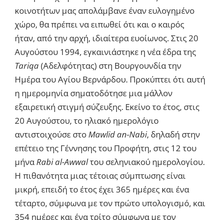
κοινοτήτων μας απολάμβανε έναν ευλογημένο
χώρο, θα πρέπει να ειπωθεί ότι και ο καιρός
ήταν, από την αρχή, ιδιαίτερα ευοίωνος. Στις 20
Αυγούστου 1994, εγκαινιάστηκε η νέα έδρα της
Tariqa
(Αδελφότητας) στη Βουργουνδία την
Ημέρα του Αγίου Βερνάρδου. Προκύπτει ότι αυτή
η ημερομηνία σηματοδότησε μια μάλλον
εξαιρετική στιγμή σύζευξης. Εκείνο το έτος, στις
20 Αυγούστου, το ηλιακό ημερολόγιο
αντιστοιχούσε στο
Mawlid an-Nabi
, δηλαδή στην
επέτειο της Γέννησης του Προφήτη, στις 12 του
μήνα
Rabi al-Awwal
του σεληνιακού ημερολογίου.
Η πιθανότητα μιας τέτοιας σύμπτωσης είναι
μικρή, επειδή το έτος έχει 365 ημέρες και ένα
τέταρτο, σύμφωνα με τον πρώτο υπολογισμό, και
354 ημέρες και ένα τρίτο σύμφωνα με τον