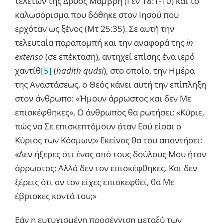
τελετών της Δρυός Μαμβρή (Γεν 18:1-10) και το
καλωσόρισμα που δόθηκε στον Ιησού που
ερχόταν ως ξένος (Μτ 25:35). Σε αυτή την
τελευταία παραπομπή και την αναφορά της
in
extenso
(σε επέκταση), αντηχεί επίσης ένα ιερό
χαντίθ
[5]
(
hadith qudsi
), στο οποίο, την Ημέρα
της Αναστάσεως, ο Θεός κάνει αυτή την επίπληξη
στον άνθρωπο: «Ήμουν άρρωστος και δεν Με
επισκέφθηκες». Ο άνθρωπος θα ρωτήσει: «Κύριε,
πώς να Σε επισκεπτόμουν όταν Εσύ είσαι ο
Κύριος των Κόσμων;» Εκείνος θα του απαντήσει:
«Δεν ήξερες ότι ένας από τους δούλους Μου ήταν
άρρωστος; Αλλά δεν τον επισκέφθηκες. Και δεν
ξέρεις ότι αν τον είχες επισκεφθεί, θα Με
έβρισκες κοντά του;»
Εάν η ευτυχισμένη προσέγγιση μεταξύ των