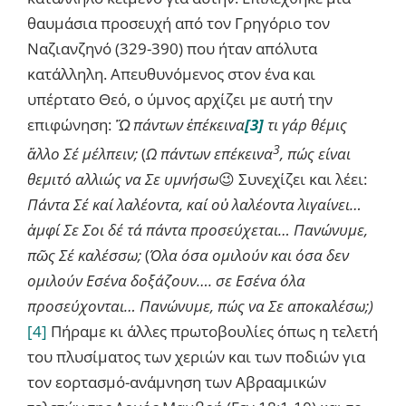
θαυμάσια προσευχή από τον Γρηγόριο τον
Ναζιανζηνό (329-390) που ήταν απόλυτα
κατάλληλη. Απευθυνόμενος στον ένα και
υπέρτατο Θεό, ο ύμνος αρχίζει με αυτή την
επιφώνηση:
Ὤ
πάντων
ἐ
πέκεινα
[3]
τι γάρ θέμις
3
ἄ
λλο Σέ μέλπειν;
(
Ω πάντων επέκεινα
, πώς είναι
θεμιτό αλλιώς να Σε υμνήσω
😉 Συνεχίζει και λέει:
Πάντα Σέ καί λαλέοντα, καί ο
ὐ
λαλέοντα λιγαίνει…
ἀ
μφί Σε Σοι δέ τά πάντα προσεύχεται… Πανώνυμε,
π
ῶ
ς Σέ καλέσσω;
(
Όλα όσα ομιλούν και όσα δεν
ομιλούν Εσένα δοξάζουν…. σε Εσένα όλα
προσεύχονται… Πανώνυμε, πώς να Σε αποκαλέσω;)
[4]
Πήραμε κι άλλες πρωτοβουλίες όπως η τελετή
του πλυσίματος των χεριών και των ποδιών για
τον εορτασμό-ανάμνηση των Αβρααμικών