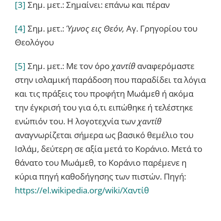
[3]
Σημ. μετ.: Σημαίνει: επάνω και πέραν
[4]
Σημ. μετ.:
Ύμνος εις Θεόν,
Αγ. Γρηγορίου του
Θεολόγου
[5]
Σημ. μετ.: Με τον όρο
χαντίθ
αναφερόμαστε
στην ισλαμική παράδοση που παραδίδει τα λόγια
και τις πράξεις του προφήτη Μωάμεθ ή ακόμα
την έγκρισή του για ό,τι ειπώθηκε ή τελέστηκε
ενώπιόν του. Η λογοτεχνία των
χαντίθ
αναγνωρίζεται σήμερα ως βασικό θεμέλιο του
Ισλάμ, δεύτερη σε αξία μετά το Κοράνιο. Μετά το
θάνατο του Μωάμεθ, το Κοράνιο παρέμενε η
κύρια πηγή καθοδήγησης των πιστών. Πηγή:
https://el.wikipedia.org/wiki/Χαντίθ