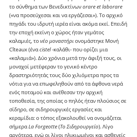
το σύνθημα των Βενεδικτίνων
orare
et
laborare
(«να προσεύχεσαι και να εργάζεσαι»). Το αρχικό
πηγάδι του ιδρυτή ιερέα είναι ακόμα εκεί. Επειδή
την εποχή εκείνη ο χώρος ήταν γεμάτος
καλαμιές, το
νέο μοναστήρι
ονομάστηκε Μονή
Cîteaux (ένα
cistel
-καλάθι- που ορίζει μια
«καλαμιά»). Δύο χρόνια μετά την άφιξή τους, οι
μοναχοί μετέφεραν το γενικό κέντρο
δραστηριότητάς τους δύο χιλιόμετρα προς τα
νότια για να επωφεληθούν από τα άφθονα νερά
ενός ποταμού και ανέθεσαν την αρχική
τοποθεσία, της οποίας ο πηλός ήταν πλούσιος σε
σίδηρο, σε σιδηρουργικές εργασίες και
κεραμίδια: ο τόπος εξακολουθεί να ονομάζεται
σήμερα
La
Forgeotte
(
Το Σιδηρουργείο
). Λίγο
αργότερα, ενώ οι λίγοι ηλικιωμένοι και ασθενείς