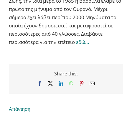
Ζωής, την ίδια μέρα το 1985 η Βασούλα έλαβε το
πρώτο της μήνυμα από τον Ουρανό. Μέχρι
σήμερα έχει λάβει περίπου 2000 Μηνύματα τα
οποία έχουν δημοσιευτεί και μεταφραστεί σε
περισσότερες από 40 γλώσσες. Διαβάστε
περισσότερα για την επέτειο
εδώ…
Share this:
Facebook
X
LinkedIn
WhatsApp
Pinterest
Email
Απάντηση