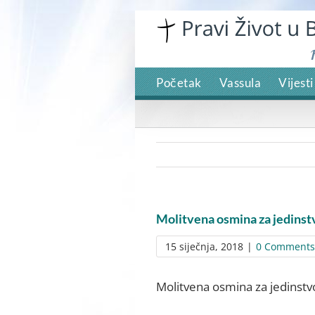
Skip
to
content
Početak
Vassula
Vijesti
Molitvena osmina za jedinst
15 siječnja, 2018
|
0 Comments
Molitvena osmina za jedinstvo 