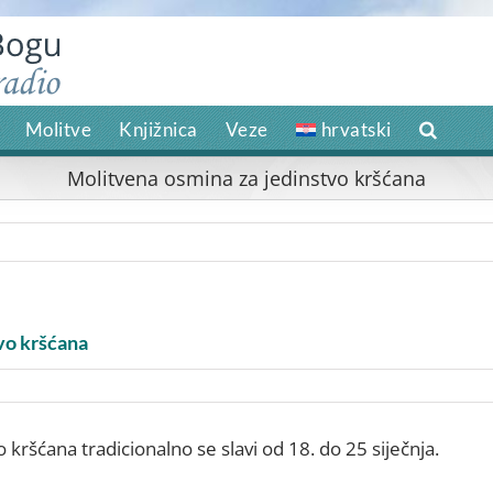
Molitve
Knjižnica
Veze
hrvatski
Molitvena osmina za jedinstvo kršćana
vo kršćana
kršćana tradicionalno se slavi od 18. do 25 siječnja.