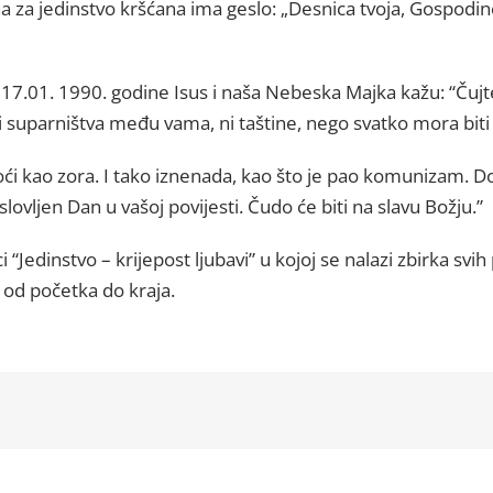
 za jedinstvo kršćana ima geslo: „Desnica tvoja, Gospodine
.01. 1990. godine Isus i naša Nebeska Majka kažu: “Čujte 
iti suparništva među vama, ni taštine, nego svatko mora biti
ći kao zora. I tako iznenada, kao što je pao komunizam. Doć
slovljen Dan u vašoj povijesti. Čudo će biti na slavu Božju.”
i “Jedinstvo – krijepost ljubavi” u kojoj se nalazi zbirka svi
d početka do kraja.