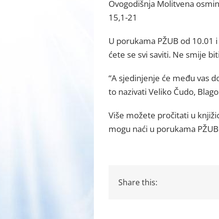
Ovogodišnja Molitvena osmina
15,1-21
U porukama PŽUB od 10.01 i 17
ćete se svi saviti. Ne smije b
“A sjedinjenje će među vas do
to nazivati Veliko Čudo, Blago
Više možete pročitati u knjižic
mogu naći u porukama PŽUB o
Share this: