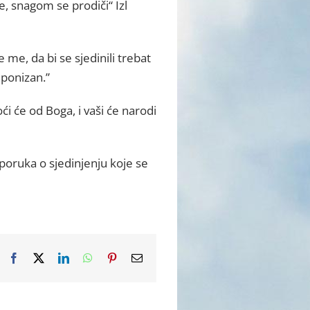
, snagom se prodiči“ Izl
me, da bi se sjedinili trebat
 ponizan.”
i će od Boga, i vaši će narodi
h poruka o sjedinjenju koje se
Facebook
X
LinkedIn
WhatsApp
Pinterest
Email