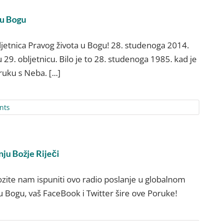
 u Bogu
bljetnica Pravog života u Bogu! 28. studenoga 2014.
u 29. obljetnicu. Bilo je to 28. studenoga 1985. kad je
uku s Neba. [...]
nts
ju Božje Riječi
ozite nam ispuniti ovo radio poslanje u globalnom
u Bogu, vaš FaceBook i Twitter šire ove Poruke!