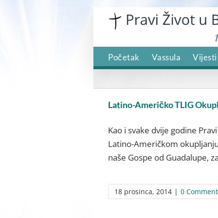
Skip
to
content
Početak
Vassula
Vijesti
Latino-Američko TLIG Okupl
Kao i svake dvije godine Pravi
Latino-Američkom okupljanju 
naše Gospe od Guadalupe, zaš
18 prosinca, 2014
|
0 Comment