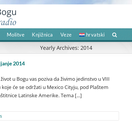
Molitve
Knjižnica
Veze
hrvatski
Yearly Archives:
2014
janje 2014
 život u Bogu vas poziva da živimo jedinstvo u VIII
koje će se održati u Mexico Cityju, pod Plaštem
titnice Latinske Amerike. Tema [...]
s