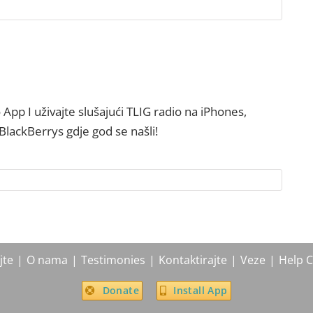
 App I uživajte slušajući TLIG radio na iPhones,
BlackBerrys gdje god se našli!
jte
O nama
Testimonies
Kontaktirajte
Veze
Help C
Donate
Install App