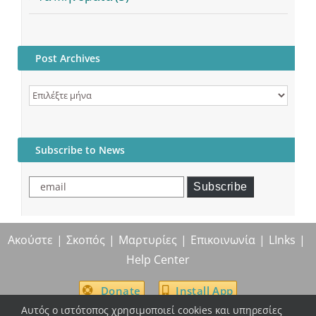
Post Archives
Post
Archives
Subscribe to News
email
Subscribe
Ακούστε
Σκοπός
Μαρτυρίες
Επικοινωνία
LInks
Help Center
Donate
Install App
Αυτός ο ιστότοπος χρησιμοποιεί cookies και υπηρεσίες