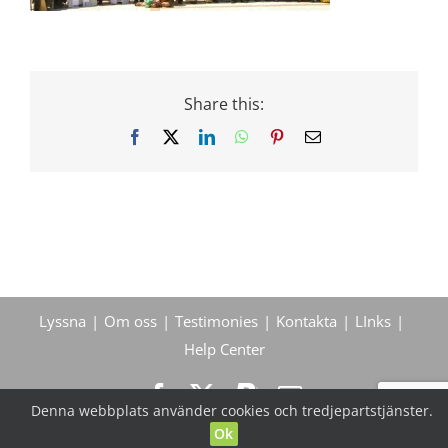
Share this:
Facebook
X
LinkedIn
WhatsApp
Pinterest
Email
Lyssna
Om oss
Testimonies
Kontakta
LInks
Help Center
Denna webbplats använder cookies och tredjepartstjänster.
Ok
© True Life In God Radio, 2004 -
2026
| All Rights Reserved