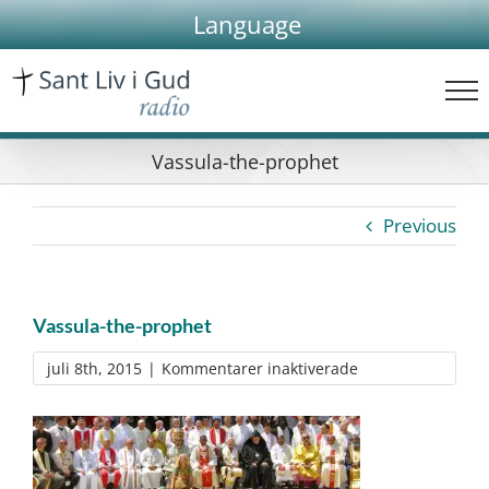
Skip
Language
to
content
Vassula-the-prophet
Previous
Vassula-the-prophet
för
juli 8th, 2015
|
Kommentarer inaktiverade
Vassula-
the-
prophet