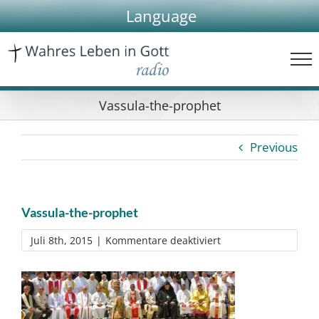
Skip
Language
to
content
Vassula-the-prophet
Previous
Vassula-the-prophet
für
Juli 8th, 2015
|
Kommentare deaktiviert
Vassula-
the-
prophet