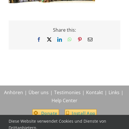
Share this:
Facebook
X
LinkedIn
WhatsApp
Pinterest
Email
Anhören
Über uns
Testimonies
Kontakt
Links
Help Center
Donate
Install App
Diese Website verwendet Cookies und Dienste von
Drittanbietern.