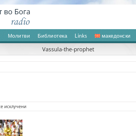
и
Молитви
Библиотека
Links
македонски
Vassula-the-prophet
на
се исклучени
Vassula-
the-
prophet