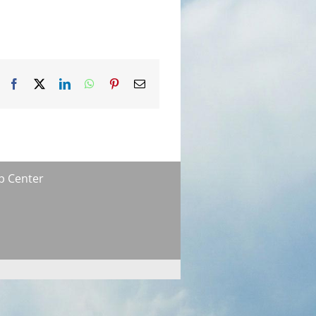
Facebook
X
LinkedIn
WhatsApp
Pinterest
Email
p Center