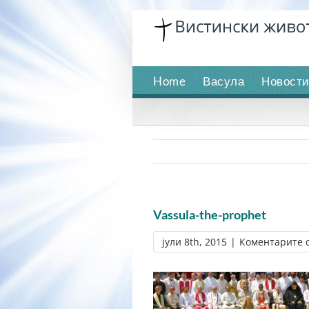
Skip
to
content
Home
Васула
Новост
Vassula-the-prophet
јули 8th, 2015
|
Коментарите 