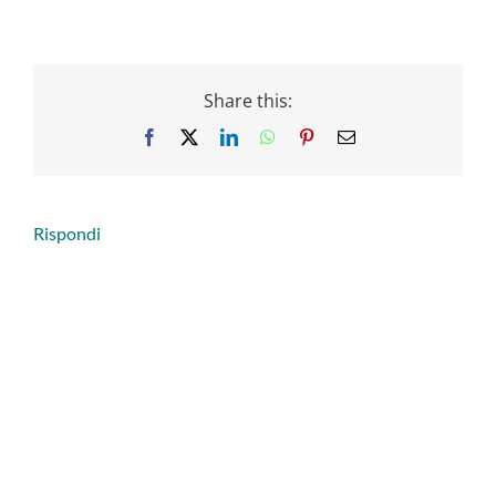
Share this:
Facebook
X
LinkedIn
WhatsApp
Pinterest
Email
Rispondi