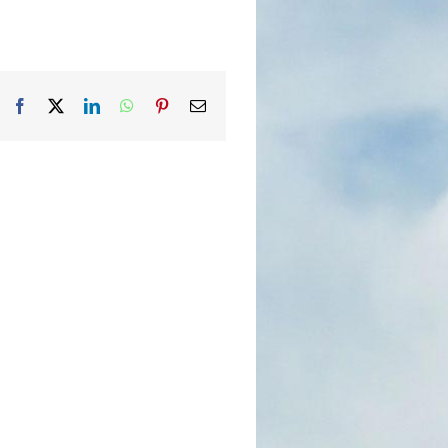
Facebook
X
LinkedIn
WhatsApp
Pinterest
Email