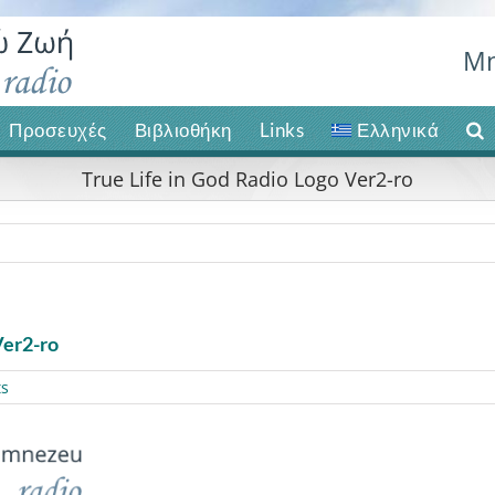
Μη
Προσευχές
Βιβλιοθήκη
Links
Ελληνικά
True Life in God Radio Logo Ver2-ro
Ver2-ro
s