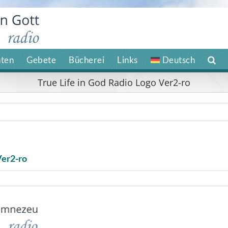
hten
Gebete
Bücherei
Links
Deutsch
True Life in God Radio Logo Ver2-ro
Ver2-ro