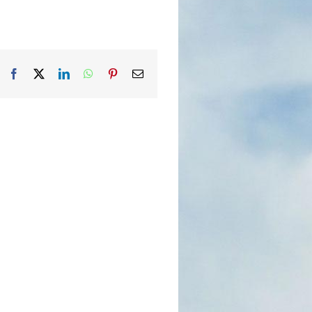
Facebook
X
LinkedIn
WhatsApp
Pinterest
Email