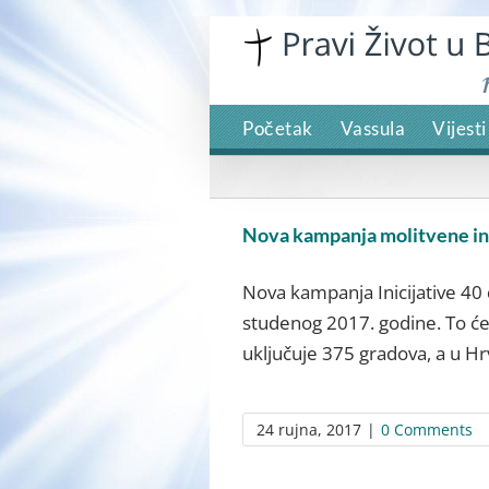
Skip
to
content
Početak
Vassula
Vijesti
Nova kampanja molitvene inic
Nova kampanja Inicijative 40 d
studenog 2017. godine. To će 
uključuje 375 gradova, a u Hrv
24 rujna, 2017
|
0 Comments