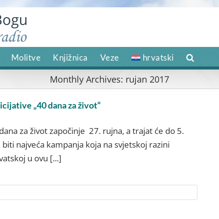
Molitve
Knjižnica
Veze
hrvatski
Monthly Archives:
rujan 2017
ijative „40 dana za život“
ana za život započinje 27. rujna, a trajat će do 5.
biti najveća kampanja koja na svjetskoj razini
atskoj u ovu [...]