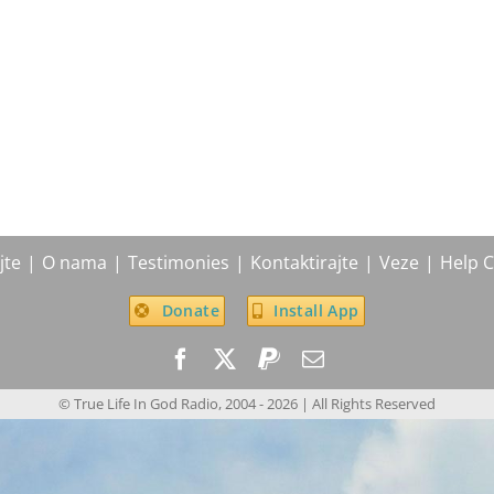
jte
O nama
Testimonies
Kontaktirajte
Veze
Help C
Donate
Install App
© True Life In God Radio, 2004 -
2026
| All Rights Reserved