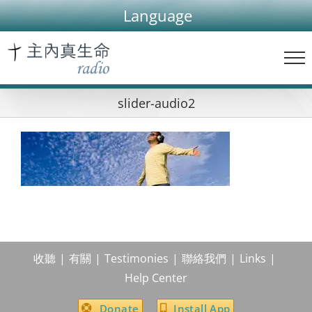
Skip
Language
to
content
slider-audio2
收聽
有關
Testimonies
聯絡我們
Links
Help Center
Donate
Install App