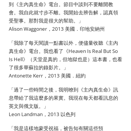
到《主內真生命》電台。節目中談到不要離開教
會。我自此就寸步不離。我開始去辨告解，認真領
受聖事。那對我是很大的幫助。」
Alison Waggoner，2013 美國．印地安納州
「我除了每天閱讀一點書以外，便儘量收聽《主內
真生命》電台。我也看了《Heaven Is Real But So
Is Hell》（天堂是真的，但地獄也是）這本書，也看
了很多華蘇拉的錄影片。」
Antonette Kerr，2013 美國．紐約
「過了一些時間之後，我明暸到《主內真生命》訊
息帶給了我這麼多的果實。我現在每天都看訊息的
英文與俄文版。」
Leon Landman，2013 以色列
「我是這樣地蒙受祝福，被告知有關這些預