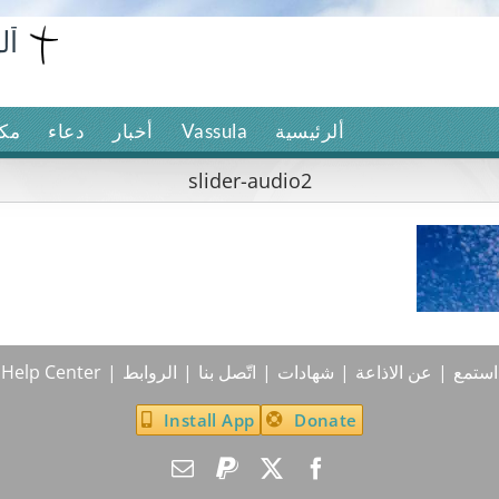
ألرئيسية
Vassula
أخبار
دعاء
مكت
slider-audio2
استمع
عن الاذاعة
شهادات
اتّصل بنا
الروابط
Help Center
Install App
Donate