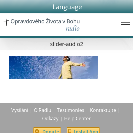
Skip
Language
to
content
slider-audio2
Vysílání
O Rádiu
Testimonies
Kontaktujte
Odkazy
Help Center
Donate
Install App