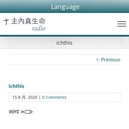
Skip
Language
to
content
ichthis
Previous
ichthis
15 8 月, 2020
|
0 Comments