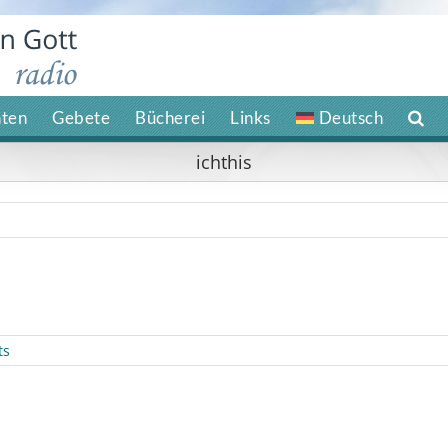
hten
Gebete
Bücherei
Links
Deutsch
ichthis
ts