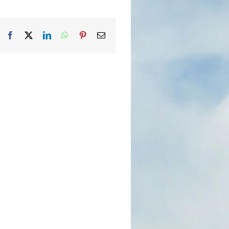
Facebook
X
LinkedIn
WhatsApp
Pinterest
Email