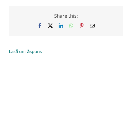
Share this:
Facebook
X
LinkedIn
WhatsApp
Pinterest
Email
Lasă un răspuns