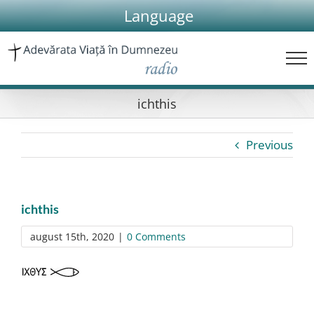
Skip
Language
to
content
ichthis
Previous
ichthis
august 15th, 2020
|
0 Comments