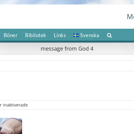
M
Böner
Bibliotek
Links
Svenska
message from God 4
för
 inaktiverade
message
from
God
4