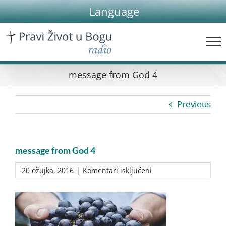
Skip
Language
to
content
message from God 4
Previous
message from God 4
za
20 ožujka, 2016
|
Komentari isključeni
message
from
God
4