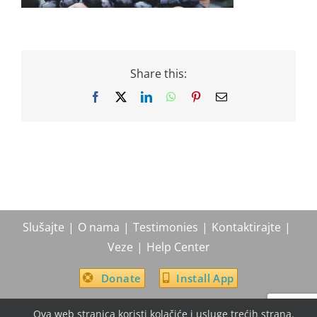
Share this:
Facebook
X
LinkedIn
WhatsApp
Pinterest
Email
Slušajte
O nama
Testimonies
Kontaktirajte
Veze
Help Center
Donate
Install App
Ova web stranica koristi kolačiće i usluge trećih strana.