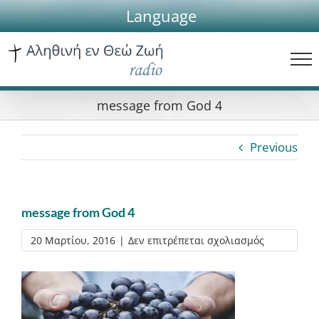
Skip
Language
to
content
message from God 4
Previous
message from God 4
στο
20 Μαρτίου, 2016
|
Δεν επιτρέπεται σχολιασμός
message
from
God
4