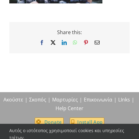
Share this:
Facebook
X
LinkedIn
WhatsApp
Pinterest
Email
Ακούστε
Σκοπός
Μαρτυρίες
Επικοινωνία
LInks
Help Center
Donate
Install App
Αυτός ο ιστότοπος χρησιμοποιεί cookies και υπηρεσίες
τρίτων.