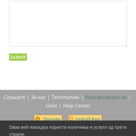
Слушајте
За нас
Testimonies
Контактирајте не
Links
Help Center
Donate
Install App
Оваа веб-локација користи колачиња и услуги од трети
страни.