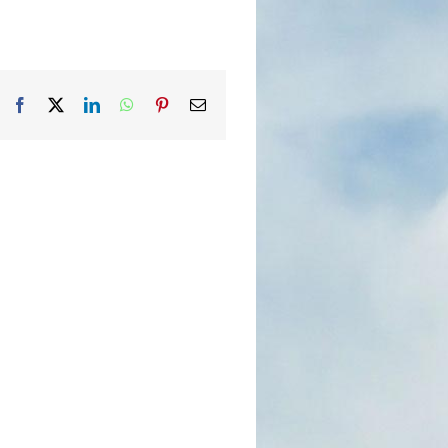
Facebook
X
LinkedIn
WhatsApp
Pinterest
Email