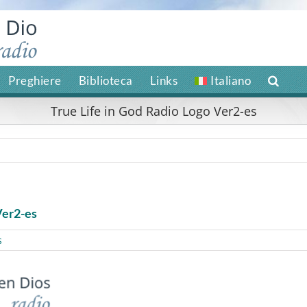
Preghiere
Biblioteca
Links
Italiano
True Life in God Radio Logo Ver2-es
Ver2-es
s