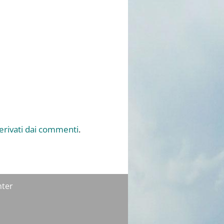
derivati dai commenti
.
nter