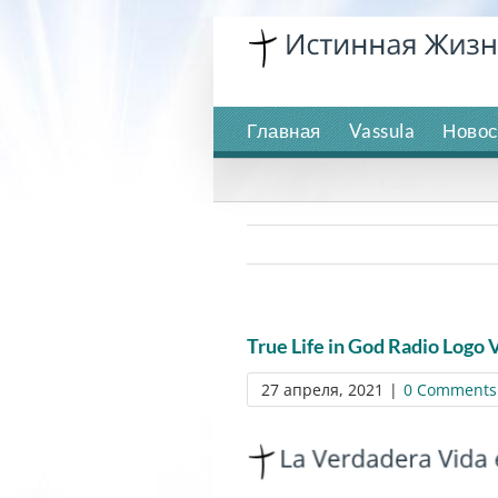
Skip
to
content
Главная
Vassula
Новос
True Life in God Radio Logo 
27 апреля, 2021
|
0 Comments