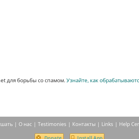
met для борьбы со спамом.
Узнайте, как обрабатывают
ушать
О нас
Testimonies
Контакты
Links
Help Ce
Donate
Install App