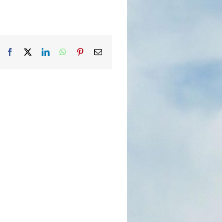
Facebook
X
LinkedIn
WhatsApp
Pinterest
Email