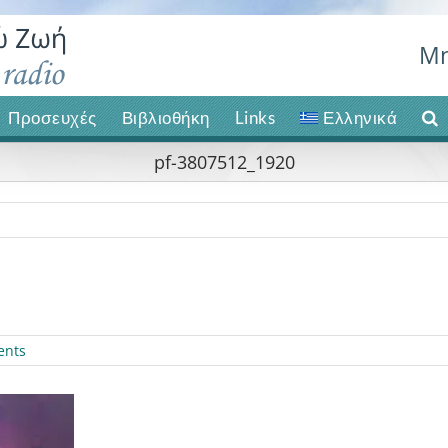
Μη
Προσευχές
Βιβλιοθήκη
Links
Ελληνικά
pf-3807512_1920
ents