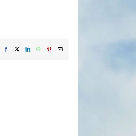
Facebook
X
LinkedIn
WhatsApp
Pinterest
Email