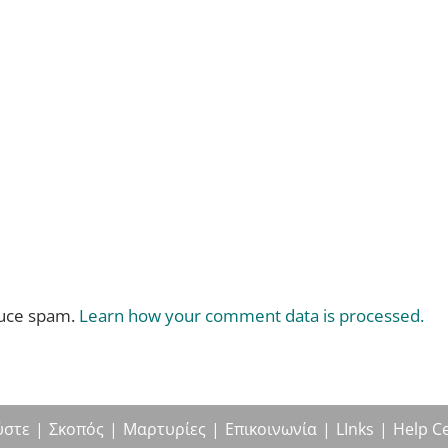
duce spam.
Learn how your comment data is processed.
ύστε
Σκοπός
Μαρτυρίες
Επικοινωνία
LInks
Help C