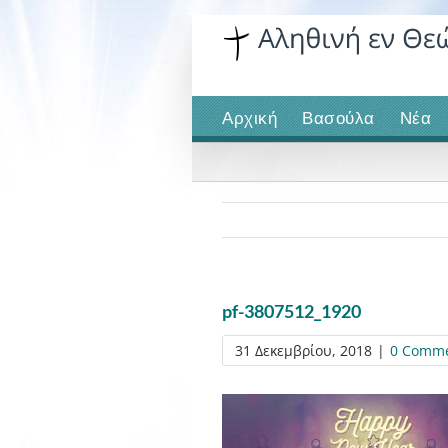
Skip
to
content
Αρχική
Βασούλα
Νέα
pf-3807512_1920
31 Δεκεμβρίου, 2018
|
0 Comm