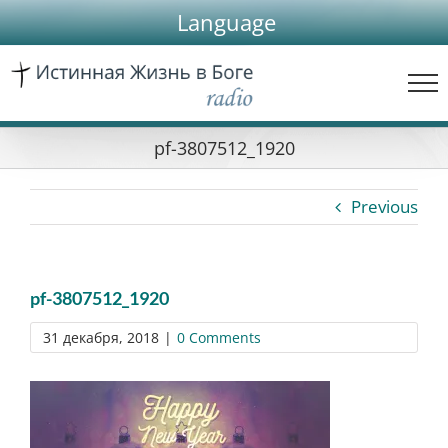
Skip
Language
to
content
pf-3807512_1920
Previous
pf-3807512_1920
31 декабря, 2018
|
0 Comments