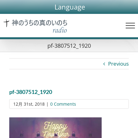
Skip
Language
to
content
pf-3807512_1920
Previous
pf-3807512_1920
12月 31st, 2018
|
0 Comments