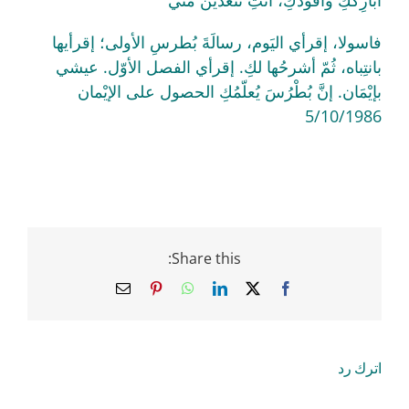
فاسولا، إقرأي اليَوم، رسالَةَ بُطرسِ الأولى؛ إقرأيها
بانتِباه، ثُمّ أشرحُها لكِ. إقرأي الفصل الأوّل. عيشي
بإيْمَان. إنَّ بُطْرُسَ يُعلّمُكِ الحصول على الإيْمان
5/10/1986
Share this:
Email
Pinterest
WhatsApp
LinkedIn
Facebook
X
اترك رد