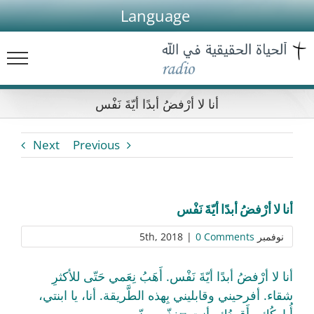
Ski
Language
t
conten
أنا لا أرْفضُ أبدًا أيّةَ نَفْس
Next
Previous
أنا لا أرْفضُ أبدًا أيّةَ نَفْس
نوفمبر 5th, 2018
0 Comments
|
أنا لا أرْفضُ أبدًا أيّةَ نَفْس. أَهَبُ نِعَمي حَتّى للأكثرِ
شقاء. أفرحيني وقابليني بِهذه الطَّريقة. أنا، يا ابنتي،
أُبارِكُكِ وأَقودُكِ، أنتِ تتغذّين منّي