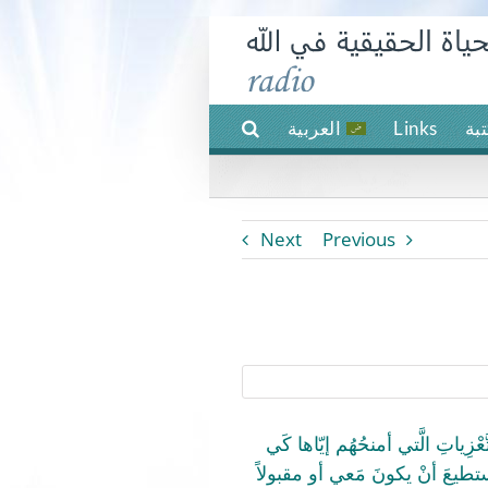
بة
Links
العربية
Next
Previous
زِياتِ الَّتي أمنحُهُم إيّاها كَي
ستطيعَ أنْ يكونَ مَعي أو مقبولاً