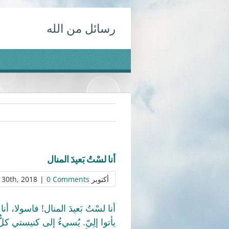
Ski
رسائل من الله
t
conten
أنا لسْتُ بَعيدَ المنال
أكتوبر 30th, 2018
0 Comments
|
أنا لسْتُ بَعيدَ المنال! فاسولا، أنا ل
يأتوا إلِيّ. يُسيءُ إلى كنيستي كلُّ