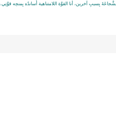
َجاعَةَ بِسببِ آخرين، أنا القوَّة اللامتناهية أُساندُه بِمنحِه قوَّتِي.5/10/1986