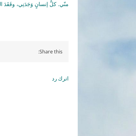
منّي. كلُّ إنسانٍ وَجَدَنِي، وفَقَدَ الشّ
Share this:
اترك رد