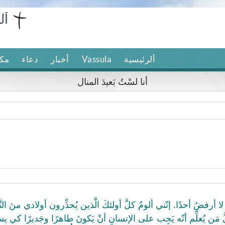
ألرئيسية
Vassula
أخبار
دعاء
مكت
أنا لسْتُ بَعيدَ المنال
ا أرفضُ أحدًا. إنّني ألومُ كلَّ أولئكَ الَّذين يُحذِّرون أولادي منَ التَّعْ
 مَن يُعلِّم أنّه يَجِب على الإنسانِ أنْ يَكونَ طاهرًا وجَديرًا كي ي