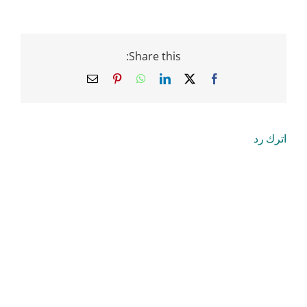
Share this:
Email
Pinterest
WhatsApp
LinkedIn
Facebook
X
اترك رد